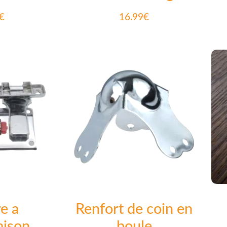
€
16.99
€
e a
Renfort de coin en
aison
boule