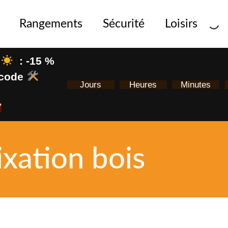
Rangements
Sécurité
Loisirs
: -15 %
e code
Jours
Heures
Minutes
ixation bois