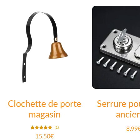
Clochette de porte
Serrure pou
magasin
ancie
(1)
8.99
Note
15.50
€
5.00