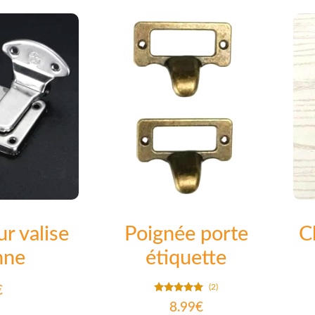
r valise
Poignée porte
C
nne
étiquette
(2)
€
Note
8.99
€
5.00