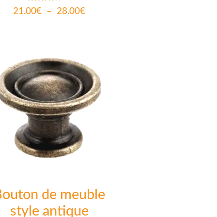
Note
21.00
€
–
28.00
€
4.00
sur 5
Bouton de meuble
style antique