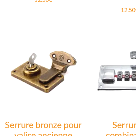
12.50
€
12.50
Serrure bronze pour
Serrur
valise ancienne
combin