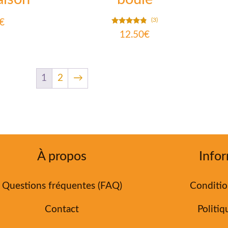
(3)
€
Note
12.50
€
4.67
sur 5
1
2
→
À propos
Infor
Questions fréquentes (FAQ)
Conditio
Contact
Politiq