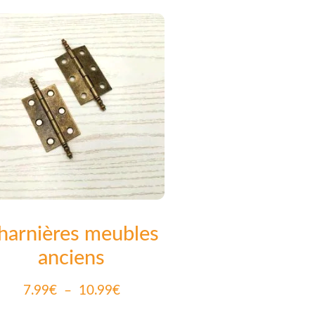
harnières meubles
anciens
7.99
€
–
10.99
€