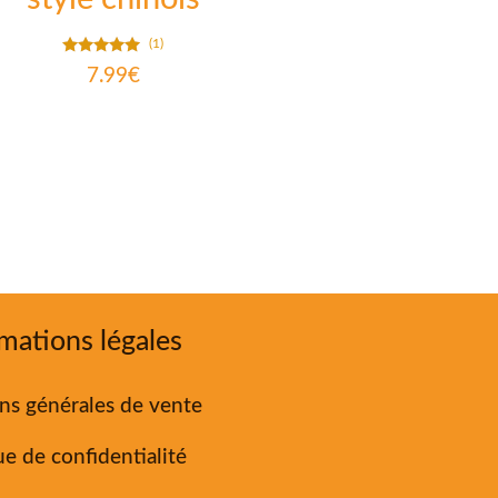
(1)
Note
7.99
€
5.00
sur 5
mations légales
ns générales de vente
ue de confidentialité