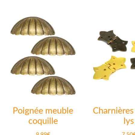
sur 5
Poignée meuble
Charnières 
coquille
lys
9.99
€
7.50