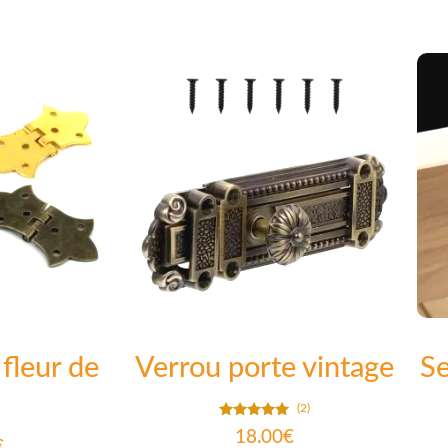
sur 5
fleur de
Verrou porte vintage
Se
(2)
Note
18.00
€
5.00
€