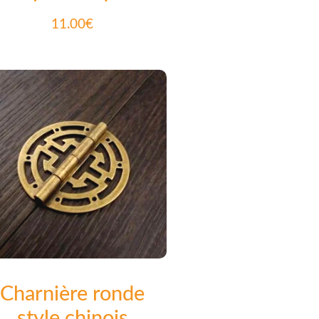
11.00
€
Charnière ronde
style chinois