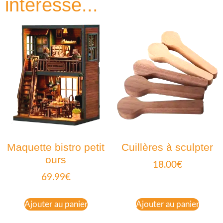
intéressé...
Maquette bistro petit
Cuillères à sculpter
ours
18.00
€
69.99
€
Ajouter au panier
Ajouter au panier