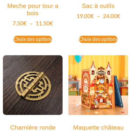
Meche pour tour a
Sac à outils
bois
19.00
€
–
24.00
€
7.50
€
–
11.50
€
Choix des options
Choix des options
Charnière ronde
Maquette château