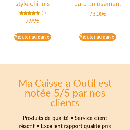
style chinois
parc amusement
(1)
78.00
€
Note
7.99
€
5.00
sur 5
Ajouter au panier
Ajouter au panier
Ma Caisse à Outil est
notée 5/5 par nos
clients
Produits de qualité • Service client
réactif • Excellent rapport qualité prix