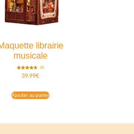
Maquette librairie
musicale
(2)
Note
39.99
€
4.50
sur 5
Ajouter au panier