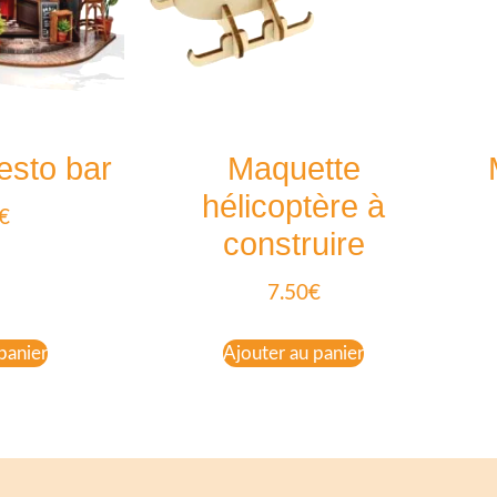
esto bar
Maquette
hélicoptère à
€
construire
7.50
€
panier
Ajouter au panier