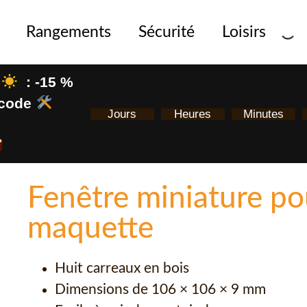
Rangements
Sécurité
Loisirs
: -15 %
e code
Jours
Heures
Minutes
Fenêtre miniature po
maquette
Huit carreaux en bois
Dimensions de 106 × 106 × 9 mm