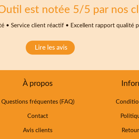
Outil est notée 5/5 par nos cl
é • Service client réactif • Excellent rapport qualité p
Lire les avis
À propos
Infor
Questions fréquentes (FAQ)
Conditio
Contact
Politiq
Avis clients
Retou