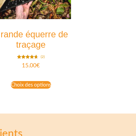
rande équerre de
traçage
(2)
Note
15.00
€
4.50
sur 5
Choix des options
ients