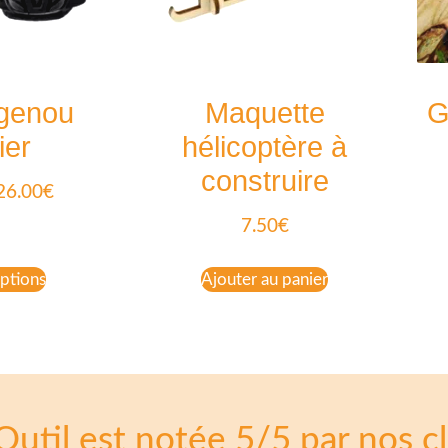
 genou
Maquette
G
ier
hélicoptère à
construire
26.00
€
7.50
€
ptions
Ajouter au panier
Outil est notée 5/5 par nos cl