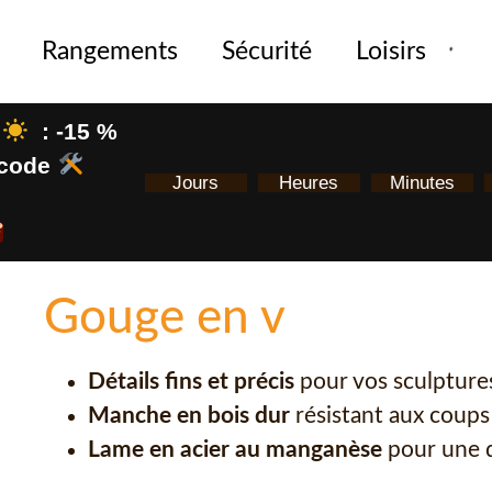
Rangements
Sécurité
Loisirs
: -15 %
e code
Jours
Heures
Minutes
Gouge en v
Détails fins et précis
pour vos sculptures
Manche en bois dur
résistant aux coups
Lame en acier au manganèse
pour une d