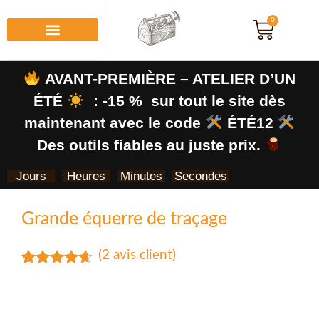
0
AVANT-PREMIÈRE – ATELIER D’UN
ÉTÉ
: -15 % sur tout le site dès
maintenant avec le code
ÉTÉ12
Des outils fiables au juste prix.
Jours
Heures
Minutes
Secondes
Grande équerre de traçage
(
2
avis client)
Noté
2
4.50
sur 5
basé sur
notations