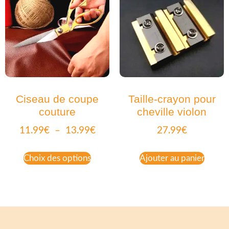
Ciseau de coupe
Taille-crayon pour
couture
cheville violon
11.99
€
–
13.99
€
27.99
€
Choix des options
Ajouter au panier