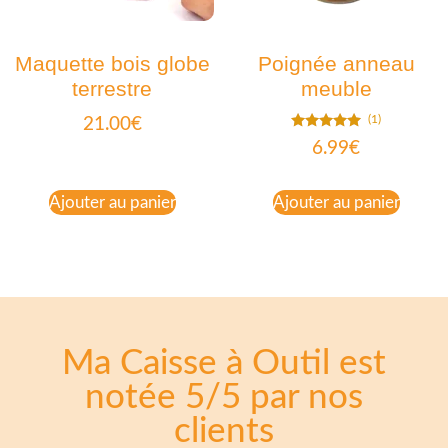
Maquette bois globe
Poignée anneau
terrestre
meuble
(1)
21.00
€
Note
6.99
€
5.00
sur 5
Ajouter au panier
Ajouter au panier
Ma Caisse à Outil est
notée 5/5 par nos
clients