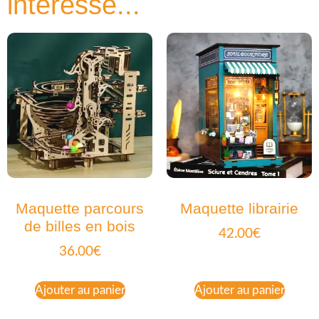
intéressé...
Maquette parcours
Maquette librairie
de billes en bois
42.00
€
36.00
€
Ajouter au panier
Ajouter au panier