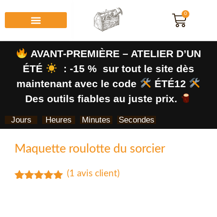
0
AVANT-PREMIÈRE – ATELIER D’UN
ÉTÉ
: -15 % sur tout le site dès
maintenant avec le code
ÉTÉ12
Des outils fiables au juste prix.
Jours
Heures
Minutes
Secondes
Maquette roulotte du sorcier
(
1
avis client)
Noté
1
5.00
sur 5
basé sur
notation