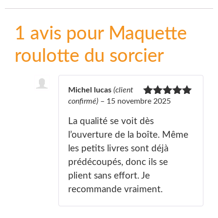
1 avis pour
Maquette
roulotte du sorcier
Michel lucas
(client
confirmé)
–
15 novembre 2025
Note
5
sur
5
La qualité se voit dès
l’ouverture de la boîte. Même
les petits livres sont déjà
prédécoupés, donc ils se
plient sans effort. Je
recommande vraiment.