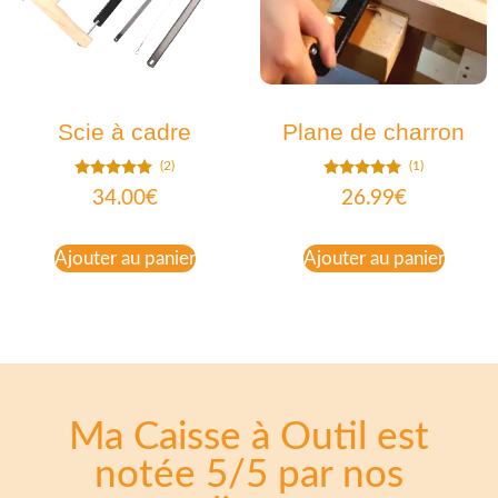
Scie à cadre
Plane de charron
(2)
(1)
Note
Note
34.00
€
26.99
€
5.00
5.00
sur 5
sur 5
Ajouter au panier
Ajouter au panier
Ma Caisse à Outil est
notée 5/5 par nos