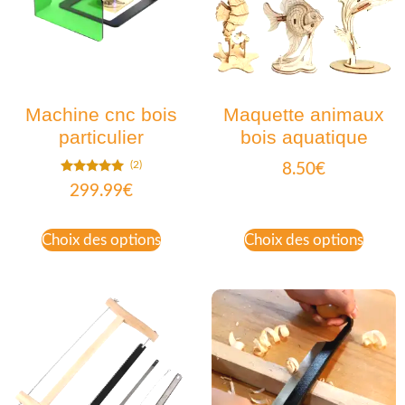
Machine cnc bois
Maquette animaux
particulier
bois aquatique
(2)
8.50
€
Note
299.99
€
5.00
sur 5
Choix des options
Choix des options