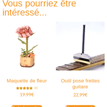
Vous pourriez être
intéressé...
Maquette de fleur
Outil pose frettes
guitare
(1)
Note
19.99
€
22.99
€
5.00
sur 5