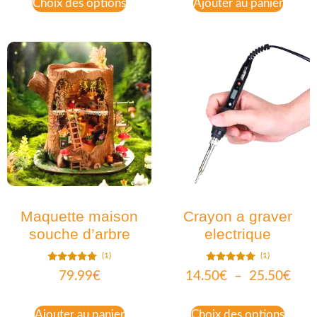
Choix des options
Ajouter au panier
Maquette maison
Crayon a graver
souche d’arbre
electrique
(1)
(1)
Note
Note
79.99
€
14.50
€
–
25.50
€
5.00
5.00
sur 5
sur 5
Ajouter au panier
Choix des options