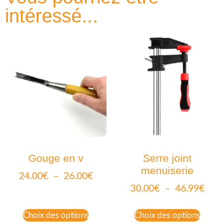
intéressé...
Gouge en v
Serre joint
menuiserie
24.00
€
–
26.00
€
30.00
€
–
46.99
€
Choix des options
Choix des options