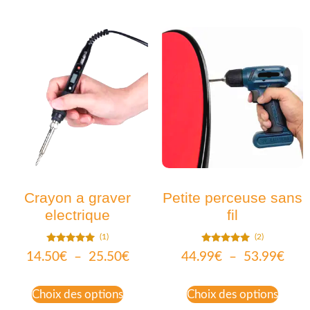
Crayon a graver
Petite perceuse sans
electrique
fil
(1)
(2)
Note
Note
14.50
€
–
25.50
€
44.99
€
–
53.99
€
5.00
5.00
sur 5
sur 5
Choix des options
Choix des options